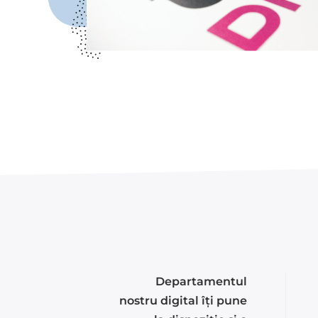
Departamentul
nostru digital îți pune