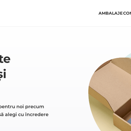
AMBALAJE
CO
te
și
t pentru noi precum
să alegi cu încredere