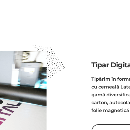
Tipar Digit
Tipărim în form
cu cerneală Late
gamă diversific
carton, autocola
folie magnetică 