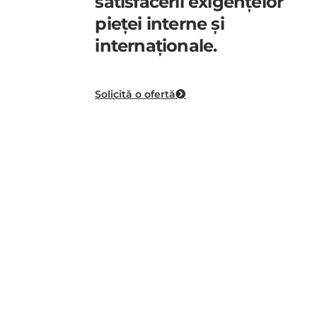
satisfacerii exigențelor
pieței interne și
internaționale.
Solicită o ofertă