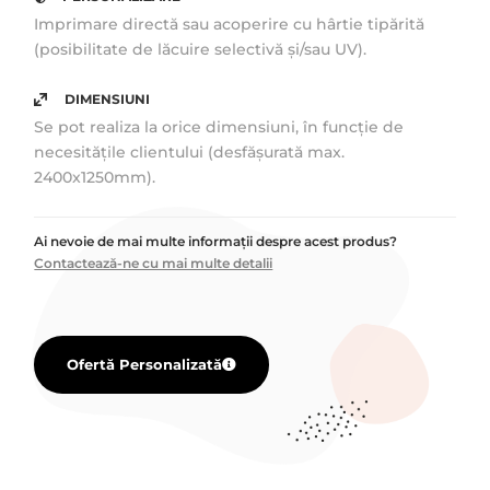
Imprimare directă sau acoperire cu hârtie tipărită
(posibilitate de lăcuire selectivă și/sau UV).
DIMENSIUNI
Se pot realiza la orice dimensiuni, în funcție de
necesitățile clientului (desfășurată max.
2400x1250mm).
Ai nevoie de mai multe informații despre acest produs?
Contactează-ne cu mai multe detalii
Ofertă Personalizată