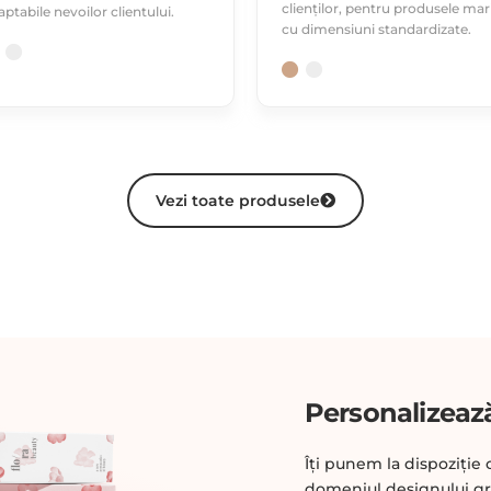
clienților, pentru produsele mari
aptabile nevoilor clientului.
cu dimensiuni standardizate.
Vezi toate produsele
Personalizează
Îți punem la dispoziție 
domeniul designului gra