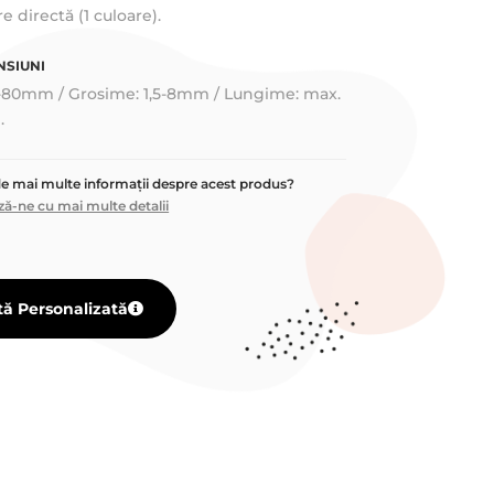
 directă (1 culoare).
NSIUNI
15-80mm / Grosime: 1,5-8mm / Lungime: max.
.
de mai multe informații despre acest produs?
ă-ne cu mai multe detalii
tă Personalizată