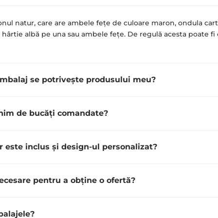
nul natur, care are ambele fețe de culoare maron, ondula carto
e hârtie albă pe una sau ambele fețe. De regulă acesta poate f
ambalaj se potrivește produsului meu?
nim de bucăți comandate?
r este inclus și design-ul personalizat?
ecesare pentru a obține o ofertă?
alajele?