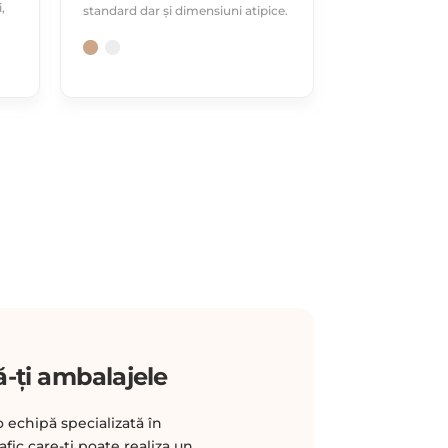
,
standard dar și dimensiuni atipice.
-ți ambalajele
o echipă specializată în
fic care-ți poate realiza un