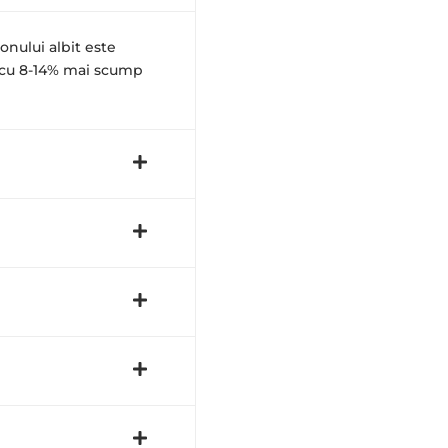
nului albit este
i cu 8-14% mai scump