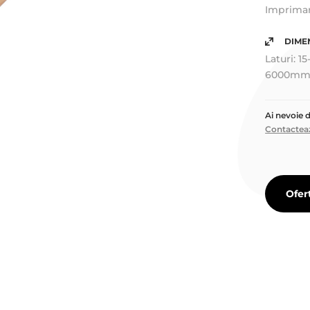
Imprimare
DIME
Laturi: 
6000mm
Ai nevoie 
Contacteaz
Ofer