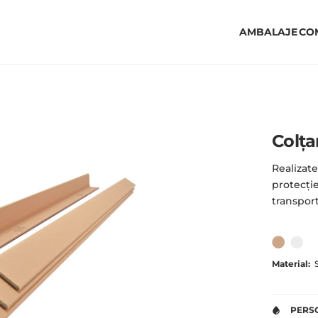
AMBALAJE
CO
Colța
Realizate
protecți
transportu
Material:
S
PERS